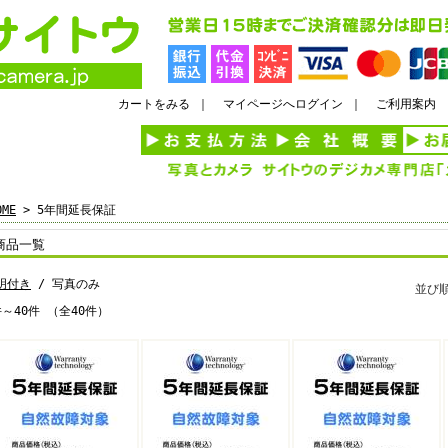
カートをみる
｜
マイページへログイン
｜
ご利用案内
OME
> 5年間延長保証
商品一覧
明付き
/ 写真のみ
並び
件～40件 （全40件）