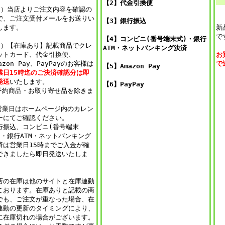
【2】代金引換便
2）当店よりご注文内容を確認の
で、ご注文受付メールをお送りい
【3】銀行振込
します。
新
で
【4】
コンビニ(番号端末式)・銀行
3）【在庫あり】記載商品でクレ
ATM・ネットバンキング決済
ットカード、代金引換便、
お
azon Pay、PayPayのお客様は
で
【5】Amazon Pay
業日15時迄のご決済確認分は即
発送
いたします。
【6】PayPay
予約商品・お取り寄せ品を除きま
。
営業日はホームページ内のカレン
ーにてご確認ください。
行振込、コンビニ(番号端末
)・銀行ATM・ネットバンキング
済は営業日15時までご入金が確
できましたら即日発送いたしま
。
店の在庫は他のサイトと在庫連動
ております。在庫ありと記載の商
でも、ご注文が重なった場合、在
連動の更新のタイミングにより、
に在庫切れの場合がございます。