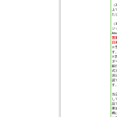
（
上
た
（
ジ
Am
営
日
※
す
※
ダ
銀
式
決
認
す
当
し
品
庫
稀