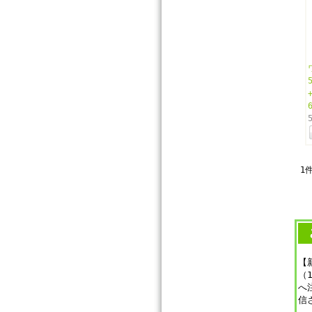
1
【
（
へ
信