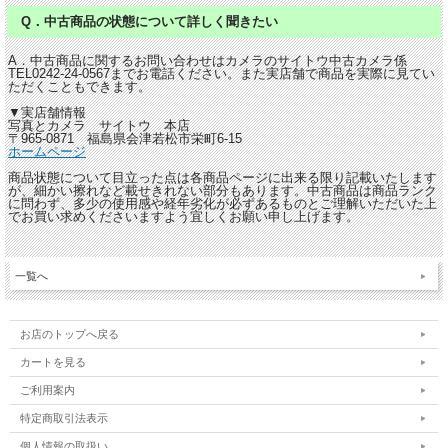
Q．中古商品の状態について詳しく聞きたい
A．中古商品に関するお問い合わせはカメラのサイトウ中古カメラ係
TEL0242-24-0567までお電話ください。また実店舗で商品を実際に見てい
ただくこともできます。
▼実店舗情報
写真とカメラ サイトウ 本店
〒965-0871 福島県会津若松市栄町6-15
ホームページ
商品状態について目立った点は各商品ページに出来る限り記載いたします
が、細かい擦れなど載せきれない部分もあります。中古商品は商品ランク
に問わず、多少の使用感や経年劣化が必ずあるものとご理解いただいた上
でお買い求めくださいますよう宜しくお願い申し上げます。
一覧へ
お店のトップへ戻る
カートを見る
ご利用案内
特定商取引法表示
個人情報の取扱い