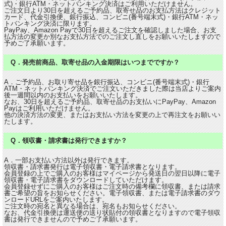
式)・銀行ATM・ネットバンキング決済はご利用いただけません。
ご注文日より30日を超えるご予約品、取寄せ品のお支払方法はクレジット
カード、代金引換便、銀行振込、コンビニ(番号端末式)・銀行ATM・ネッ
トバンキング決済に限ります。
PayPay、Amazon Payで30日を超えるご注文を確認しました場合、お支
払方法の変更か別なお支払方法でのご注文し直しをお願いいたしますので
予めご了承願います。
Q．発売前商品、取寄せ品の入金期限はいつまでですか？
A．ご予約品、お取り寄せ品を銀行振込、コンビニ(番号端末式)・銀行
ATM・ネットバンキング決済でご注文いただきました際は当店よりご案内
後一週間以内のお支払いをお願いいたします。
なお、30日を超えるご予約品、取寄せ品のお支払いにPayPay、Amazon
Payはご利用いただけません。
他の決済方法の変更、またはお支払い方法を変更の上で再注文をお願いい
たします。
Q．領収書・請求書は発行できますか？
A．一部お支払い方法以外は発行できます。
領収書・請求書発行は電子領収書・電子請求書となります。
会員登録の上でご購入のお客様はマイページから発送日の翌日以降に電子
領収書・電子請求書をダウンロードしていただけます。
会員登録せずにご購入のお客様はご注文時の備考欄に領収書、または請求
書ご希望の旨をお知らせください。電子領収書、または電子請求書のダウ
ンロードURLをご案内いたします。
ご注文時の宛名と異なる場合は、宛名もお知らせください。
なお、代金引換便は運送便の送り状貼付の領収書となりますので電子領収
書は発行できませんので予めご了承願います。