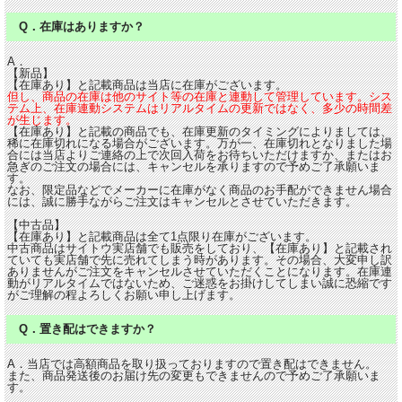
Q．在庫はありますか？
A．
【新品】
【在庫あり】と記載商品は当店に在庫がございます。
但し、商品の在庫は他のサイト等の在庫と連動して管理しています。シス
テム上、在庫連動システムはリアルタイムの更新ではなく、多少の時間差
が生じます。
【在庫あり】と記載の商品でも、在庫更新のタイミングによりましては、
稀に在庫切れになる場合がございます。万が一、在庫切れとなりました場
合には当店よりご連絡の上で次回入荷をお待ちいただけますか、またはお
急ぎのご注文の場合には、キャンセルを承りますので予めご了承願いま
す。
なお、限定品などでメーカーに在庫がなく商品のお手配ができません場合
には、誠に勝手ながらご注文はキャンセルとさせていただきます。
【中古品】
【在庫あり】と記載商品は全て1点限り在庫がございます。
中古商品はサイトウ実店舗でも販売をしており、【在庫あり】と記載され
ていても実店舗で先に売れてしまう時があります。その場合、大変申し訳
ありませんがご注文をキャンセルさせていただくことになります。在庫連
動がリアルタイムではないため、ご迷惑をお掛けしてしまい誠に恐縮です
がご理解の程よろしくお願い申し上げます。
Q．置き配はできますか？
A．当店では高額商品を取り扱っておりますので置き配はできません。
また、商品発送後のお届け先の変更もできませんので予めご了承願いま
す。