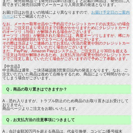
また、発売前商品で【発売日以降のお渡し】と記載の商品は、発売日に入
荷できずに発売日以降でメーカーより入荷次第の発送となります。
お届け日はお住まいの地域により異なりますので、
お届け予定日のご案内
ページ
にてご確認ください。
なお、メーカー取寄せ品やご予約品でクレジットカードのお支払いの場合
には、ご注文日より発送日まで日数がかかりますためにクレジットカード
のオーソリ（与信）が解除される場合がございます。
オーソリ（与信）が解除された場合には、再度オーソリしますが、稀にカ
ードの有効期限切れ等でエラーになる場合がございます。
その際は当店よりご連絡の上でお支払い方法の変更や別のクレジットカー
ドでご注文をし直していただく場合がございます。
また、PayPay、Amazon Payはシステム上、ご注文日より30日を超える
ご注文は与信が解除されるため、お支払方法の変更や別のクレジットカー
ドでご注文し直していただく場合がございますので予めご了承願います。
【中古品】
中古商品は通常、ご決済確認後3営業日以内の発送となります。なお、ご
注文いただいた商品は改めて点検をするため、商品によって時間がかかっ
てしまう場合がございます。
Q．商品の取り置きはできますか？
A．恐れ入りますが、トラブル防止のため商品のお取り置きはお受けして
おりません。
商品ページよりご注文をお願いいたします。
Q．お支払方法の注意事項につきまして
A．合計金額30万円を超える商品は、代金引換便、コンビニ(番号端末