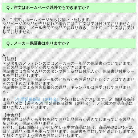
Q．注文はホームページ以外でもできますか？
A．ご注文はホームページからお願いいたします。
商品ページの商品が売り切れの場合にはご注文は受け付けておりません。
また、お電話、メール等での商品のお取り置き、ご予約、ご注文はお受け
しておりません。
Q．メーカー保証書はありますか？
A．
【新品】
デジタルカメラ・レンズにはメーカーの一年間の保証書がついています。
一部製品は保証期間が異なる場合がございます。
保証書には当店名入りのスタンプ押印及び日付記入か、保証書貼付用シー
ルを同封いたします。
※スタンプ押印、保証シールのどちらかをお選びいただくことはできませ
んので予めご了承願います。
保証書押印によるお客様都合の返品、キャンセルはお受けしておりませ
ん。
また、
5年間延長保証（別料金）
の取り扱いもございます。5年間延長保証
は商品名に【選べる5年間延長保証対象（別料金）】と記載の新品商品に
限りご加入いただけます。
【中古品】
中古商品は発売から年数を経ており部品保有が過ぎてしまっている製品も
多いため、保証がありません。
ただし「15日間保証」が付いている中古商品に限り、商品発送2日後～15
日間は返品・修理を承っております。保証書を同封して発送いたしますの
で無くさないよう保管をお願いいたします。