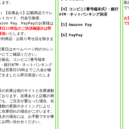
します。
新
で
【4】
コンビニ(番号端末式)・銀行
3）【在庫あり】記載商品でクレ
ATM・ネットバンキング決済
ットカード、代金引換便、
お
azon Pay、PayPayのお客様は
で
【5】Amazon Pay
業日15時迄のご決済確認分は即
発送
いたします。
【6】PayPay
予約商品・お取り寄せ品を除きま
。
営業日はホームページ内のカレン
ーにてご確認ください。
行振込、コンビニ(番号端末
)・銀行ATM・ネットバンキング
済は営業日15時までご入金が確
できましたら即日発送いたしま
。
店の在庫は他のサイトと在庫連動
ております。在庫ありと記載の商
でも、ご注文が重なった場合、在
連動の更新のタイミングにより、
に在庫切れの場合がございます。
急ぎの場合には、お手数ですが事
にお問い合わせください。