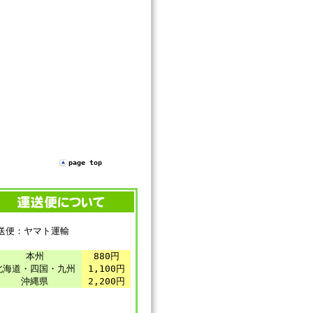
page top
送便：ヤマト運輸
本州
880円
北海道・四国・九州
1,100円
沖縄県
2,200円