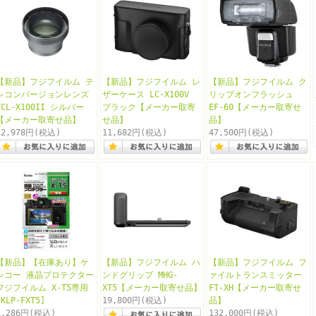
【新品】フジフイルム テ
【新品】フジフイルム レ
【新品】フジフイルム ク
レコンバージョンレンズ
ザーケース LC-X100V
リップオンフラッシュ
TCL-X100II シルバー
ブラック【メーカー取寄
EF-60【メーカー取寄せ
【メーカー取寄せ品】
せ品】
品】
32,978円
(税込)
11,682円
(税込)
47,500円
(税込)
【新品】【在庫あり】ケ
【新品】フジフイルム ハ
【新品】フジフイルム フ
ンコー 液晶プロテクター
ンドグリップ MHG-
ァイルトランスミッター
フジフイルム X-T5専用
XT5【メーカー取寄せ品】
FT-XH【メーカー取寄せ
[KLP-FXT5]
19,800円
(税込)
品】
1,286円
(税込)
132,000円
(税込)