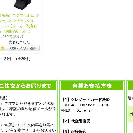
【新品】フジフイルム ク
リップオンフラッシュ
EF-X8【メーカー取寄せ
品（納期約6ヶ月）】
5,060円
(税込)
売切れました
件～29件 （全29件）
新品】
運
【1】クレジットカード決済
1）ご注文いただきますとお客様
・VISA ・Master ・JCB ・
注文ご確認の自動配信メールが送
AMEX ・Diners
されます。
【2】代金引換便
2）当店よりご注文内容を確認の
で、ご注文受付メールをお送りい
【3】銀行振込