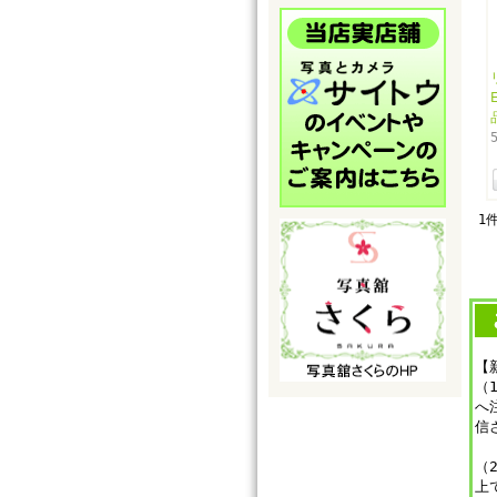
1
【
（
へ
信
（
上