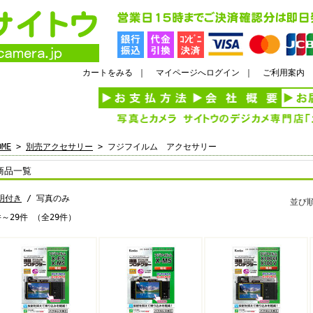
カートをみる
｜
マイページへログイン
｜
ご利用案内
OME
>
別売アクセサリー
> フジフイルム アクセサリー
商品一覧
明付き
/ 写真のみ
並び
件～29件 （全29件）