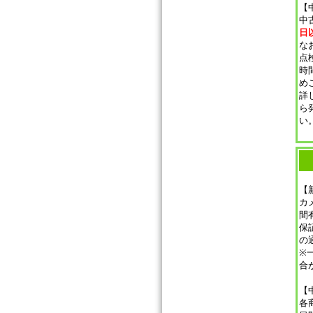
【
中
日
な
点
時
め
詳
ら
い
【
カ
間
保
の
※
合
【
各