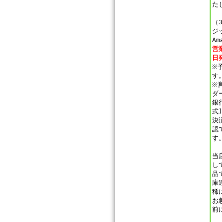
た
（
ジ
Am
営
日
※
す
※
ダ
銀
式
決
認
す
当
し
品
庫
稀
お
前