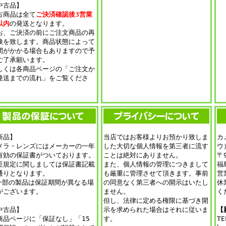
中古品】
古商品は全て
ご決済確認後3営業
以内
の発送となります。
お、ご決済の前にご注文商品の再
検を致します。商品状態によって
間がかかる場合もありますので予
ご了承願います。
しくは各商品ページの「ご注文か
発送までの流れ」をご覧くださ
。
新品】
当店ではお客様よりお預かり致しま
カ
メラ・レンズにはメーカーの一年
した大切な個人情報を第三者に流す
ウ
有効の保証書がついております。
ことは絶対にありません。
〒9
証規定に関しましては保証書記載
また、個人情報の管理につきまして
福
通りとなります。
も厳重に管理させて頂きます。事前
営
一部の製品は保証期間が異なる場
の同意なく第三者への開示はいたし
休
がございます。
ません。
く
但し、法律に定める権限に基づき開
中古品】
示を求められた場合はそれに従いま
【
商品ページに「保証なし」「15
す。
TE