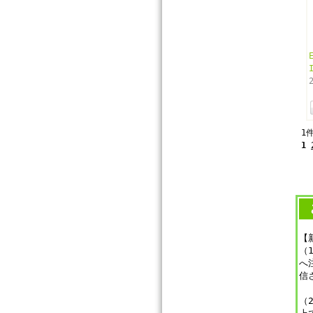
1
1
【
（
へ
信
（