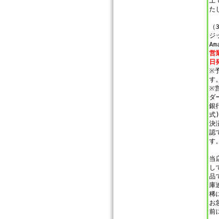
上
た
（
ジ
Am
営
日
※
す
※
ダ
銀
式
決
認
す
当
し
品
庫
稀
お
前