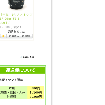
【中古】キヤノン レンズ
EF 20mm F2.8
USM【C】
15,800円
(税込)
売切れました
page top
送便：ヤマト運輸
本州
880円
北海道・四国・九州
1,100円
沖縄県
2,200円