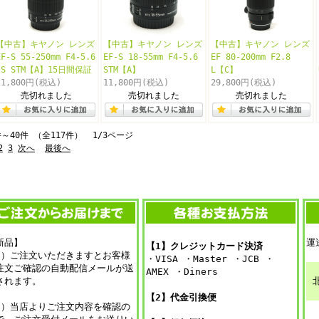
【中古】キヤノン レンズ
【中古】キヤノン レンズ
【中古】キヤノン レンズ
EF-S 55-250mm F4-5.6
EF-S 18-55mm F4-5.6
EF 80-200mm F2.8
IS STM【A】15日間保証
STM【A】
L【C】
21,800円
(税込)
11,800円
(税込)
29,800円
(税込)
売切れました
売切れました
売切れました
件～40件 （全117件） 1/3ページ
2
3
次へ
最後へ
新品】
運
【1】クレジットカード決済
1）ご注文いただきますとお客様
・VISA ・Master ・JCB ・
注文ご確認の自動配信メールが送
AMEX ・Diners
されます。
【2】代金引換便
2）当店よりご注文内容を確認の