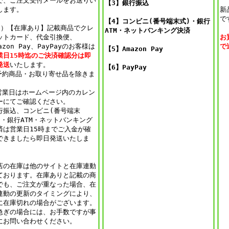
で、ご注文受付メールをお送りい
【3】銀行振込
します。
新
で
【4】
コンビニ(番号端末式)・銀行
3）【在庫あり】記載商品でクレ
ATM・ネットバンキング決済
ットカード、代金引換便、
お
azon Pay、PayPayのお客様は
で
【5】Amazon Pay
業日15時迄のご決済確認分は即
発送
いたします。
【6】PayPay
予約商品・お取り寄せ品を除きま
。
営業日はホームページ内のカレン
ーにてご確認ください。
行振込、コンビニ(番号端末
)・銀行ATM・ネットバンキング
済は営業日15時までご入金が確
できましたら即日発送いたしま
。
店の在庫は他のサイトと在庫連動
ております。在庫ありと記載の商
でも、ご注文が重なった場合、在
連動の更新のタイミングにより、
に在庫切れの場合がございます。
急ぎの場合には、お手数ですが事
にお問い合わせください。