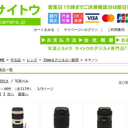
カートをみる
｜
マイページへログイン
｜
ご利用案内
OME
>
中古品
>
レンズ
>
35mm＆デジタル一眼用
> キヤノン
商品一覧
明付き
/ 写真のみ
並び
件～40件 （全117件） 1/3ページ
2
3
次へ
最後へ