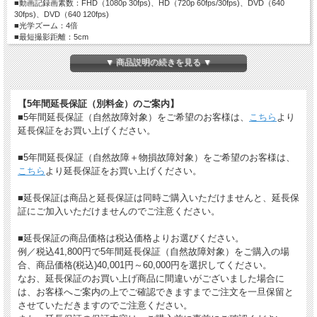
■動画記録画素数：FHD（1080p 30fps)、HD（720p 60fps/30fps)、DVD（640
30fps)、DVD（640 120fps)
■光学ズーム：4倍
■最短撮影距離：5cm
■液晶モニター：2.7型ワイド
■記録媒体：SD、SDHC、SDXCメモリーカード
▼ 商品説明の続きを見る ▼
■内蔵メモリー：約29MB
■電源：専用電池
■大きさ：約116（幅）ｘ68.5（高）ｘ50.5（厚）mm（操作部、突起部を除く）
【5年間延長保証（別料金）のご案内】
■重さ：約194g（電池、SDメモリーカード含む）、約173g（電池、SDメモリーカ
ード含まず）
■5年間延長保証（自然故障対象）をご希望のお客様は、
こちら
より
■付属品：充電式リチウムイオンバッテリー D-LI96、USBケーブル I-USB180、電
延長保証をお買い上げください。
源アダプター D-PA180、カラビナストラップ O-ST180、シリコンケース O-CC180
■5年間延長保証（自然故障＋物損故障対象）をご希望のお客様は、
JANコード：4549212310140
こちら
より延長保証をお買い上げください。
【詳しくはメーカーのホームページにてご確認ください】
■延長保証は商品と延長保証は同時ご購入いただけませんと、延長保
証にご加入いただけませんのでご注意ください。
■延長保証の商品価格は税込価格よりお選びください。
例／税込41,800円で5年間延長保証（自然故障対象）をご購入の場
合、商品価格(税込)40,001円～60,000円を選択してください。
なお、延長保証のお買い上げ商品に間違いがございました場合に
は、お客様へご案内の上でご確認できますまでご注文を一旦保留と
させていただきますのでご注意ください。