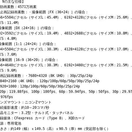
Z 9の主な仕様】
有効画素数：4571万画素
静止画記録画素数：・撮像範囲［FX（36×24）］の場合：
56×5504ピクセル（サイズL：45.4M）、6192×4128ピクセル（サイズM：25.6M）
S：11.4M）
撮像範囲［DX（24×16）］の場合：
92×3592ピクセル（サイズL：19.4M）、4032×2688ピクセル（サイズM：10.8M）
S：4.8M）
撮像範囲［1:1（24×24）］の場合：
04×5504ピクセル（サイズL：30.3M）、4128×4128ピクセル（サイズM：17.0M）
S：7.6M）
撮像範囲［16:9（36×20）］の場合：
56×4640ピクセル（サイズL：38.3M）、6192×3480ピクセル（サイズM：21.5M）
S：9.6M）
画記録画素数：・7680×4320（8K UHD）：30p/25p/24p
840×2160（4K UHD）：120p/100p/60p/50p/30p/25p/24p
920×1080：120p/100p/60p/50p/30p/25p/24p
20p：119.88fps、100p：100fps、60p：59.94fps、50p：50fps、30p：29.9
.976fps
レンズマウント：ニコンZマウント
連続撮影速度：約10～20コマ/秒
液晶モニター：3.2型・チルト式・タッチパネル
録媒体：CFexpress カード（Type B）、XQDカード
電源：専用電池
大きさ：約149（幅）ｘ149.5（高）ｘ90.5（厚）mm（突起部を除く）