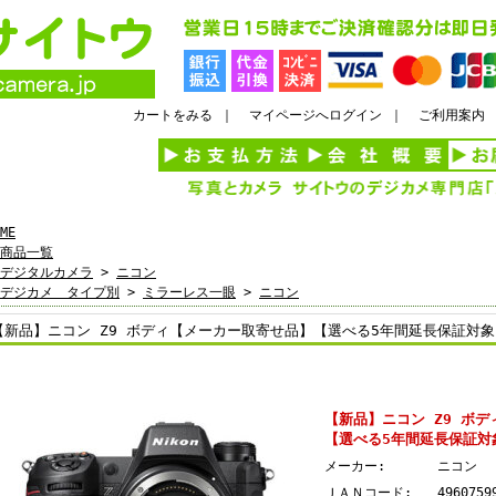
カートをみる
｜
マイページへログイン
｜
ご利用案内
ME
商品一覧
デジタルカメラ
>
ニコン
デジカメ タイプ別
>
ミラーレス一眼
>
ニコン
【新品】ニコン Z9 ボディ【メーカー取寄せ品】【選べる5年間延長保証対
【新品】ニコン Z9 ボ
【選べる5年間延長保証対
メーカー:
ニコン
ＪＡＮコード:
4960759