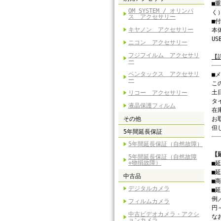
■
OM SYSTEM / オリンパ
く
ス アクセサリー
■
キヤノン アクセサリー
本
U
ニコン アクセサリー
フジフイルム アクセサリ
【
ー
ペンタックス アクセサリ
■
ー
こ
土
リコー アクセサリー
タ
液晶保護フィルム
在
その他
お
但
5年間延長保証
5年間延長保証（自然故障）
【
5年間延長保証（自然故障
+物損故障）
■
■
中古品
■
デジタルカメラ
■
例
フィルムカメラ
円
中古ビデオカメラ・アクシ
な
ョンカメラ