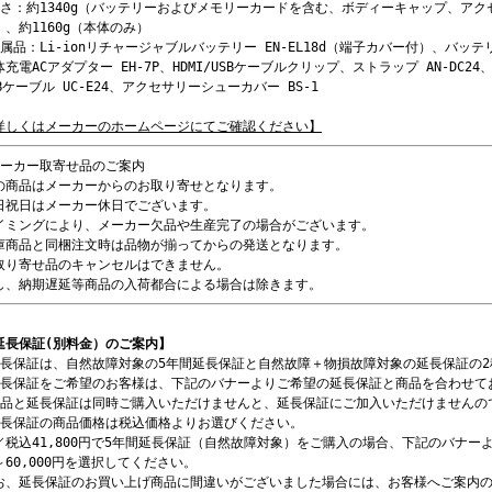
重さ：約1340g（バッテリーおよびメモリーカードを含む、ボディーキャップ、ア
）、約1160g（本体のみ）
付属品：Li-ionリチャージャブルバッテリー EN-EL18d（端子カバー付）、バッテ
体充電ACアダプター EH-7P、HDMI/USBケーブルクリップ、ストラップ AN-DC24
SBケーブル UC-E24、アクセサリーシューカバー BS-1
詳しくはメーカーのホームページにてご確認ください】
メーカー取寄せ品のご案内
の商品はメーカーからのお取り寄せとなります。
日祝日はメーカー休日でございます。
イミングにより、メーカー欠品や生産完了の場合がございます。
庫商品と同梱注文時は品物が揃ってからの発送となります。
取り寄せ品のキャンセルはできません。
し、納期遅延等商品の入荷都合による場合は除きます。
延長保証(別料金）のご案内】
延長保証は、自然故障対象の5年間延長保証と自然故障＋物損故障対象の延長保証の
延長保証をご希望のお客様は、下記のバナーよりご希望の延長保証と商品を合わせて
商品と延長保証は同時ご購入いただけませんと、延長保証にご加入いただけませんの
延長保証の商品価格は税込価格よりお選びください。
／税込41,800円で5年間延長保証（自然故障対象）をご購入の場合、下記のバナーより
～60,000円を選択してください。
お、延長保証のお買い上げ商品に間違いがございました場合には、お客様へご案内