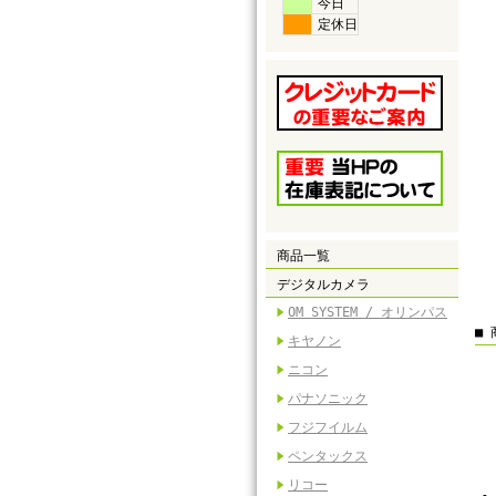
今日
定休日
商品一覧
デジタルカメラ
OM SYSTEM / オリンパス
■
キヤノン
ニコン
パナソニック
フジフイルム
ペンタックス
リコー