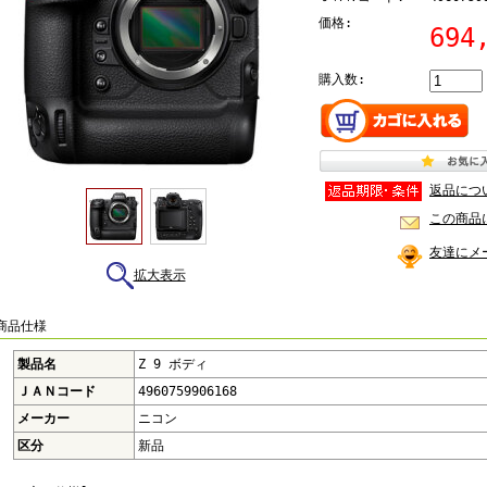
価格:
694
購入数:
返品につ
この商品
友達にメ
拡大表示
 商品仕様
製品名
Z 9 ボディ
ＪＡＮコード
4960759906168
メーカー
ニコン
区分
新品