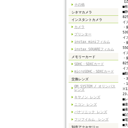
【
その他
■
■
シネマカメラ
82
インスタントカメラ
イズ
カメラ
・
53
プリンター
イズ
instax miniフィルム
・
55
instax SQUAREフィルム
イズ
メモリーカード
・
82
SDHC・SDXCカード
イズ
microSDHC・SDXCカード
■動
・3
交換レンズ
・1
OM SYSTEM / オリンパス
※1
レンズ
23
キヤノン レンズ
■
■
ニコン レンズ
■
パナソニック レンズ
■記
フジフイルム レンズ
■
■
別売アクセサリー